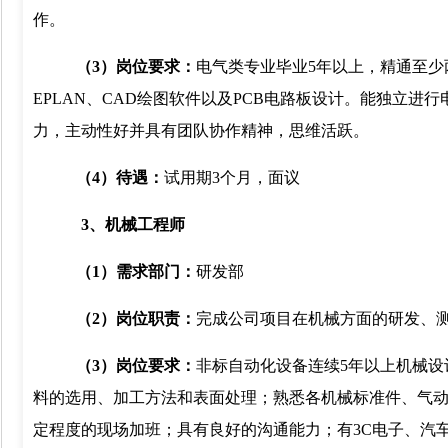
作。
（
3
）
岗
位要求：
电气类专业毕业
5
年以上，精通至少
EPLAN
、
CAD
绘图软件以及
PCB
电路板设计。能独立进行
力，主动性好并具有团队协作精神，思维活跃。
（
4
）待遇：
试用期
3
个月，面议
3
、机械工程师
（
1
）需求部门：
研发部
（
2
）岗位职责：
完成公司项目在机械方面的研发、
（
3
）岗位要求：
非标自动化设备连续
5
年以上机械设
料的选用、加工方法和表面处理；熟悉各机械标准件、气
定程度的现场加班；具有良好的沟通能力；有
3C
电子、汽