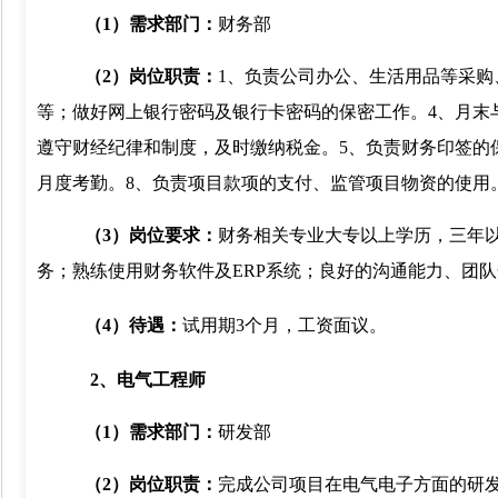
（
1
）需求部门：
财务部
（
2
）岗位职责：
1
、负责公司办公、生活用品等采购
等；做好网上银行密码及银行卡密码的保密工作。
4
、月末
遵守财经纪律和制度，及时缴纳税金。
5
、负责财务印签的
月度考勤。
8
、负责项目款项的支付、监管项目物资的使用
（
3
）岗位要求：
财务相关专业大专以上学历，三年
务；熟练使用财务软件及
ERP
系统；良好的沟通能力、团队
（
4
）待遇：
试用期
3
个月，工资面议。
2
、电气工程师
（
1
）需求部门：
研发部
（
2
）岗位职责：
完成公司项目在电气电子方面的研